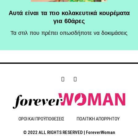
Αυτά είναι τα πιο κολακευτικά κουρέματα
για 60άρες
Τα στιλ που πρέπει οπωσδήποτε να δοκιμάσεις
F
I
a
n
c
s
e
t
b
a
o
g
o
r
ΟΡΟΙ ΚΑΙ ΠΡΟΫΠΟΘΕΣΕΙΣ
ΠΟΛΙΤΙΚΗ ΑΠΟΡΡΗΤΟΥ
k
a
-
m
© 2022 ALL RIGHTS RESERVED | ForeverWoman
f