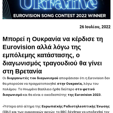
26 Ιουλίου, 2022
Μπορεί η Ουκρανία να κέρδισε τη
Eurovision αλλά λόγω της
εμπόλεμης κατάστασης, ο
διαγωνισμός τραγουδιού θα γίνει
στη Βρετανία
Οι
διοργανωτές του διαγωνισμού
αποφάσισαν ότι η Eurovision δεν
θα μπορούσε να πραγματοποιηθεί
στην Ουκρανία,
λόγω του
πολέμου. Το Ηνωμένο Βασίλειο ήρθε δεύτερο
στο φετινό
διαγωνισμό
και θα είναι ο οικοδεσπότης
της Eurovision 2023.
«Ύστερα από αίτημα της
Ευρωπαϊκής Ραδιοτηλεοπτικής Ένωσης
(EBU) και των ουκρανικών αρχών, το BBC δέχθηκε να υποδεχθεί τον