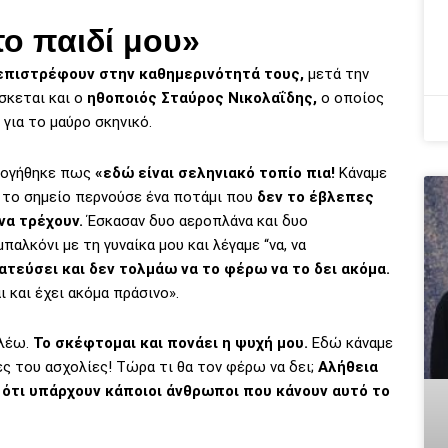
το παιδί μου»
επιστρέφουν στην καθημερινότητά τους,
μετά την
σκεται και ο
ηθοποιός Σταύρος Νικολαΐδης,
ο οποίος
για το μαύρο σκηνικό.
ολογήθηκε πως
«εδώ είναι σεληνιακό τοπίο πια!
Κάναμε
ό το σημείο περνούσε ένα ποτάμι που
δεν το έβλεπες
να τρέχουν.
Έσκασαν δυο αεροπλάνα και δυο
αλκόνι με τη γυναίκα μου και λέγαμε “να, να
ατεύσει και δεν τολμάω να το φέρω να το δει ακόμα.
 και έχει ακόμα πράσινο».
 λέω.
Το σκέφτομαι και πονάει η ψυχή μου.
Εδώ κάναμε
ες του ασχολίες! Τώρα τι θα τον φέρω να δει;
Αλήθεια
 ότι υπάρχουν κάποιοι άνθρωποι που κάνουν αυτό το