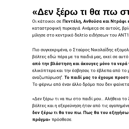
«Δεν ξέρω τι θα πω σ
Οι κάτοικοι σε
Πεντέλη, Ανθούσα και Ντράφι 
καταστροφική πυρκαγιά. Ανάμεςα σε αυτούς, βρί
μίλησε στο κεντρικό δελτίο ειδήσεων του ΑΝΤ1 
Πιο συγκεκριμένα, ο Σταύρος Νικολαΐδης εξομ
βόλτες εδώ πέρα με τα παιδιά μας, εκεί σε αυτ
από την βλάστηση και άκουγες μόνο τα νερά 
ελικόπτερα και την έσβησαν, το έβλεπα από το μπ
αναζωπύρωση”.
Το παιδί μας το έχουμε προστ
Το φέρνω από έναν άλλο δρόμο που δεν φαίνεται
«Δεν ξέρω τι να πω στο παιδί μου… Αλήθεια το
βόλτες και η εξερεύνηση ήταν από τις αγαπημέν
δεν ξέρω τι θα του πω. Πως θα του εξηγήσω
πράγμα»
πρόσθεσε.