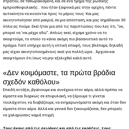
στρατού, σε τεθωρακισμένα, και σε ένα τμήμα της ρωσικής
εμπροσθοφυλακής… που ήταν ξαφνικά μες στην ομίχλη, πέντε
αυτοκίνητα να κινούνται προς το μέρος τους. Και μας
ακινητοποίησαν από μακριά, σε μια απόσταση, και μας σημάδευαν 30
όπλα ας πούμε. Εκεί ήταν μια από τις περιπτώσεις που λες ότι, “οκ,
μπορεί να ‘ναι μέχρι εδώ”. Απλώς εκεί, είχαμε χρόνο να το
σκεφτούμε, το οποίο το κάνει ακόμη πιο βασανιστικό αυτό το
πράγμα. Γιατί υπήρχε αυτή η οπτική επαφή, τους βλέπαμε, δηλαδή
μας είχαν ακινητοποιημένους εκεί για πολλή ώρα… Άρχισα και
σκεφτόμουν ότι ίσως να μην εξελιχθεί καλά αυτό.
«Δεν κοιμόμαστε, τα πρώτα βράδια
σχεδόν καθόλου»
Επειδή εντάξει, βγαίνουμε και συνέχεια στον αέρα, αλλά πρέπει να
είμαστε και διαρκώς σε επιφυλακή, να ξέρουμε τι γίνεται
τουλάχιστον, να διαβάζουμε, να ενημερωνόμαστε ακόμη και όταν δεν
είμαστε στον αέρα. Αλλά και γενικά δεν ξεκουράζεσαι, δεν μπορείς
να χαλαρώσεις καμιά στιγμή.
Τους ήχους από τις σειρήνες και από τις εκρήξεις, τους