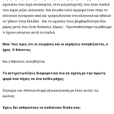
σχολείου που είχα επισκεφτεί, τότε για ρεπορτάζ, που ήταν παιδιά
που είχαν ρίζες ελληνικές. Και ένιωθα πολύ όμορφα όταν πήγε το
ελληνικό συνεργείο εκεί και τραγουδούσαν στα ελληνικά και ήθελαν
να ‘ρθουν στην Ελλάδα… Και το σχολείο τους βομβαρδίστηκε δύο
μέρες μετά, που ήταν δύσκολο, ξέρεις… Προσπαθούσαμε να μάθουμε
τι έχουν απογίνει αυτά τα παιδιά.
Μου ‘πες πριν, ότι οι σειρήνες και οι εκρήξεις συνηθίζονται, ο
ήχος. Ο θάνατος;
Και ο θάνατος συνηθίζεται.
Το αντιμετωπίζεις διαφορετικά πια σε σχέση με την πρώτη
φορά που πήγες σε ένα πεδίο μάχης;
Σίγουρα, ναι. Κάποια στιγμή εξοικειώνεσαι με όλες αυτές τις
εικόνες.
Έχεις δει ανθρώπους να πεθαίνουν δίπλα σου;