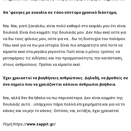
Θα ‘φευγες με ευκολία σε τόσο σύντομο χρονικό διάστημα;
Ναι. Ναι, γιατί ξαναλέω, είναι πολύ καθαρό στο κεφάλι μου ότι είναι
δουλειά. Είναι ένα κομμάτι της δουλειάς μου. Δεν πάω εκεί ούτε για
να δω τους φίλους μου, ούτε για να… δω τη δυστυχία του πολέμου.
Πάω εκεί για να πω μια ιστορία. Είναι πιο απαραίτητο από ποτέ να
είμαστε εκεί στα μεγάλα γεγονότα. Γιατί είναι ο μόνος τρόπος να
μεταφέρεις τις ειδήσεις και την πραγματικότητα, την κατάσταση,
στους ανθρώπους. Πρέπει να είμαστε εκεί.
Έχει χρειαστεί να βοηθήσεις ανθρώπους. Δηλαδή, να βρεθείς σε
ένα σημείο που να χρειάζονται κάποιοι άνθρωποι βοήθεια.
Ναι, αλλά δεν θα ήθελα να πω περισσότερα. Δεν είναι κομμάτι της
δουλειάς αυτό… υπάρχουν πάρα πολλά επιχειρήματα και για να το
κάνεις και να μην το κάνεις. Ωστόσο, ναι, εντάξει, έχει χρειαστεί.
Πηγή:https://
www.zappit.gr/