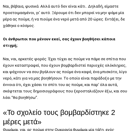
Ναι, βέβαια, φυσικά. Αλλά αυτό δεν είναι κάτι.. Δηλαδή, είμαστε
προετοιμασμένοι, γι’ αυτό. Ξέρουμε ότι δεν μπορεί να μην φάμε μία
μέρα ας πούμε, ή να πιούμε ένα νερό μετά από 20 ώρες. Εντάξει, δε
χάθηκε ο κόσμος.
Οι άνθρωποι που μένουν εκεί, σας έχουν βοηθήσει κάποια
στιγμή;
Ναι, ναι, αρκετές φορές. Έχει τύχει ας πούμε να πάμε σε σπίτια που
έχουν καταστραφεί, που έχουν βομβαρδιστεί περιοχές ολόκληρες,
και ψάχνουν να σου βγάλουν ας πούμε ένα καφέ, ένα μπισκότο, λίγο
νερό, κάτι για να μας βοηθήσουν. Το οποίο είναι παράδοξο με την
έννοια ότι, έχει χάσει το σπίτι του ας πούμε, και παρ’ όλα αυτά,
σκέφτεται τους δημοσιογράφους που ξεροσταλιάζουν έξω, και σου
λέει “θα βοηθήσω”.
«Το σχολείο τους βομβαρδίστηκε 2
μέρες μετά»
Θυμάμαι, ναι, ας πούμε στην Ουκρανία θυμάμαι μία τάξη, ενός