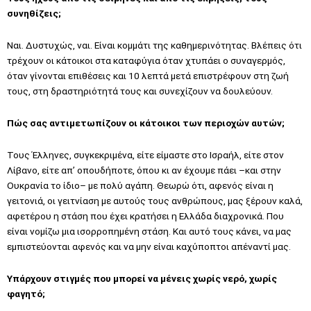
συνηθίζεις;
Ναι. Δυστυχώς, ναι. Είναι κομμάτι της καθημερινότητας. Βλέπεις ότι
τρέχουν οι κάτοικοι στα καταφύγια όταν χτυπάει ο συναγερμός,
όταν γίνονται επιθέσεις και 10 λεπτά μετά επιστρέφουν στη ζωή
τους, στη δραστηριότητά τους και συνεχίζουν να δουλεύουν.
Πώς σας αντιμετωπίζουν οι κάτοικοι των περιοχών αυτών;
Τους Έλληνες, συγκεκριμένα, είτε είμαστε στο Ισραήλ, είτε στον
Λίβανο, είτε απ’ οπουδήποτε, όπου κι αν έχουμε πάει –και στην
Ουκρανία το ίδιο– με πολύ αγάπη. Θεωρώ ότι, αφενός είναι η
γειτονιά, οι γειτνίαση με αυτούς τους ανθρώπους, μας ξέρουν καλά,
αφετέρου η στάση που έχει κρατήσει η Ελλάδα διαχρονικά. Που
είναι νομίζω μια ισορροπημένη στάση. Και αυτό τους κάνει, να μας
εμπιστεύονται αφενός και να μην είναι καχύποπτοι απέναντί μας.
Υπάρχουν στιγμές που μπορεί να μένεις χωρίς νερό, χωρίς
φαγητό;