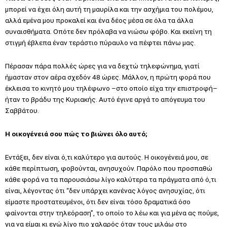
μπορεί να έχει όλη αυτή τη μαυρίλα και την ασχήμια του πολέμου,
αλλά εμένα μου προκαλεί και ένα δέος μέσα σε όλα τα άλλα
συναισθήματα. Οπότε δεν πρόλαβα να νιώσω φόβο. Και εκείνη τη
στιγμή έβλεπα έναν τεράστιο πύραυλο να πέφτει πάνω μας.
Πέρασαν πάρα πολλές ώρες για να δεχτώ τηλεφώνημα, γιατί
ήμασταν στον αέρα σχεδόν 48 ώρες. Μάλλον, η πρώτη φορά που
έκλεισα το κινητό μου τηλέφωνο –στο οποίο είχα την επιστροφή–
ήταν το βράδυ της Κυριακής. Αυτό έγινε αργά το απόγευμα του
Σαββάτου.
Η οικογένειά σου πώς το βιώνει όλο αυτό;
Εντάξει, δεν είναι ό,τι καλύτερο για αυτούς. Η οικογένειά μου, σε
κάθε περίπτωση, φοβούνται, ανησυχούν. Παρόλο που προσπαθώ
κάθε φορά να τα παρουσιάσω λίγο καλύτερα τα πράγματα από ό,τι
είναι, λέγοντας ότι “δεν υπάρχει κανένας λόγος ανησυχίας, ότι
είμαστε προστατευμένοι, ότι δεν είναι τόσο δραματικά όσο
φαίνονται στην τηλεόραση”, το οποίο το λέω και για μένα ας πούμε,
για να είμαι κι εγώ λίγο πιο χαλαρός όταν τους μιλάω στο