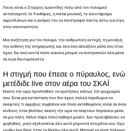
Ποιος είναι ο Σταύρος Ιωαννίδης πίσω από τον πολεμικό
ανταποκριτή: Οι 9 κιθάρες, η metal μουσική, το πιλοτάρισμα
αεροπλάνων και η ανάγκη του να επιστρέφει πάντα, έστω για λίγο,
στην κανονικότητα.
Μια συζήτηση για τον πόλεμο, την ανθρώπινη αντοχή, τη μοναξιά,
την ευθύνη της ενημέρωσης και όλα όσα αλλάζουν μέσα σου όταν
έχεις δει από κοντά πόσο εύκολα μπορεί να ανατραπούν όλα μέσα
σε λίγα δευτερόλεπτα.
Η στιγμή που έπεσε ο πύραυλος, ενώ
μετέδιδε live στον αέρα του ΣΚΑΪ
Εκείνη την ώρα προσπαθείς να κρατήσεις κάπως την ψυχραιμία
σου. Είναι μία κατάσταση που δεν έχεις πολλά περιθώρια να
σκεφτείς τι ακριβώς συμβαίνει και πόσο εκτεθειμένος είσαι σε έναν
κίνδυνο, όταν βλέπεις εκείνη την ώρα να πέφτουν πύραυλοι μέσα
σε μια πόλη. Θέλει πάρα πολύ καθαρό μυαλό. Δεν προλαβαίνεις να
φοβηθείς, γιατί εξελίσσεται όλο αυτό μπροστά στα μάτια σου. Εγώ
νιώθω ένα δέος όταν τα βλέπω όλα αυτά. Μπορεί να είναι πόλεμος,