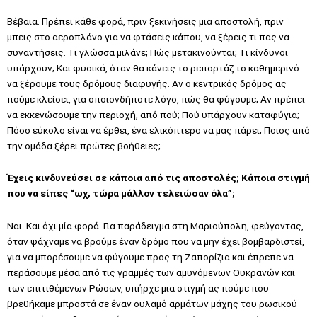
Βέβαια. Πρέπει κάθε φορά, πριν ξεκινήσεις μια αποστολή, πριν
μπεις στο αεροπλάνο για να φτάσεις κάπου, να ξέρεις τι πας να
συναντήσεις. Τι γλώσσα μιλάνε; Πώς μετακινούνται; Τι κίνδυνοι
υπάρχουν; Και φυσικά, όταν θα κάνεις το ρεπορτάζ το καθημερινό
να ξέρουμε τους δρόμους διαφυγής. Αν ο κεντρικός δρόμος ας
πούμε κλείσει, για οποιονδήποτε λόγο, πώς θα φύγουμε; Αν πρέπει
να εκκενώσουμε την περιοχή, από πού; Πού υπάρχουν καταφύγια;
Πόσο εύκολο είναι να έρθει, ένα ελικόπτερο να μας πάρει; Ποιος από
την ομάδα ξέρει πρώτες βοήθειες;
Έχεις κινδυνεύσει σε κάποια από τις αποστολές; Κάποια στιγμή
που να είπες “ωχ, τώρα μάλλον τελειώσαν όλα”;
Ναι. Και όχι μία φορά. Για παράδειγμα στη Μαριούπολη, φεύγοντας,
όταν ψάχναμε να βρούμε έναν δρόμο που να μην έχει βομβαρδιστεί,
για να μπορέσουμε να φύγουμε προς τη Ζαπορίζια και έπρεπε να
περάσουμε μέσα από τις γραμμές των αμυνόμενων Ουκρανών και
των επιτιθέμενων Ρώσων, υπήρχε μια στιγμή ας πούμε που
βρεθήκαμε μπροστά σε έναν ουλαμό αρμάτων μάχης του ρωσικού