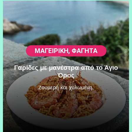
ΜΑΓΕΙΡΙΚΗ
,
ΦΑΓΗΤΆ
Γαρίδες με μανέστρα από το Άγιο
Όρος
Zουμερή και χυλωμένη.