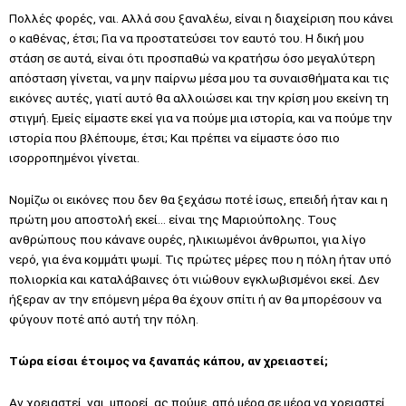
Πολλές φορές, ναι. Αλλά σου ξαναλέω, είναι η διαχείριση που κάνει
ο καθένας, έτσι; Για να προστατεύσει τον εαυτό του. Η δική μου
στάση σε αυτά, είναι ότι προσπαθώ να κρατήσω όσο μεγαλύτερη
απόσταση γίνεται, να μην παίρνω μέσα μου τα συναισθήματα και τις
εικόνες αυτές, γιατί αυτό θα αλλοιώσει και την κρίση μου εκείνη τη
στιγμή. Εμείς είμαστε εκεί για να πούμε μια ιστορία, και να πούμε την
ιστορία που βλέπουμε, έτσι; Και πρέπει να είμαστε όσο πιο
ισορροπημένοι γίνεται.
Νομίζω οι εικόνες που δεν θα ξεχάσω ποτέ ίσως, επειδή ήταν και η
πρώτη μου αποστολή εκεί… είναι της Μαριούπολης. Τους
ανθρώπους που κάνανε ουρές, ηλικιωμένοι άνθρωποι, για λίγο
νερό, για ένα κομμάτι ψωμί. Τις πρώτες μέρες που η πόλη ήταν υπό
πολιορκία και καταλάβαινες ότι νιώθουν εγκλωβισμένοι εκεί. Δεν
ήξεραν αν την επόμενη μέρα θα έχουν σπίτι ή αν θα μπορέσουν να
φύγουν ποτέ από αυτή την πόλη.
Τώρα είσαι έτοιμος να ξαναπάς κάπου, αν χρειαστεί;
Αν χρειαστεί, ναι, μπορεί, ας πούμε, από μέρα σε μέρα να χρειαστεί.