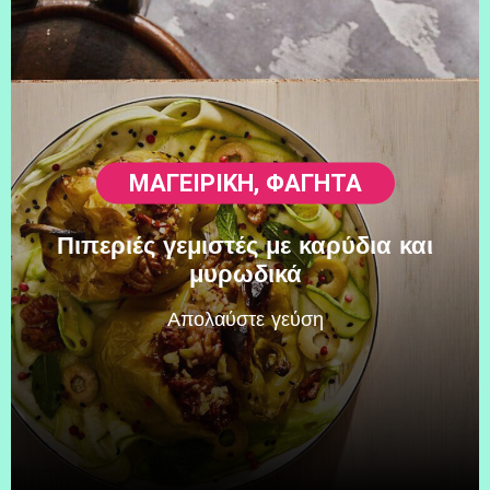
ΜΑΓΕΙΡΙΚΗ
,
ΦΑΓΗΤΆ
Πιπεριές γεμιστές με καρύδια και
μυρωδικά
Απολαύστε γεύση