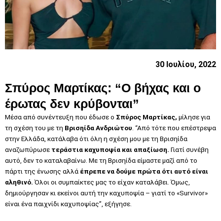
30 Ιουλίου, 2022
Σπύρος Μαρτίκας: “Ο
βήχας και ο
έρωτας δεν κρύβονται”
Μέσα από συνέντευξη που έδωσε ο
Σπύρος Μαρτίκας,
μίλησε για
τη σχέση του με τη
Βρισηίδα Ανδριώτου
.
“Από τότε που επέστρεψα
στην Ελλάδα, κατάλαβα ότι όλη η σχέση μου με τη Βρισηίδα
αναζωπύρωσε
τεράστια καχυποψία και απαξίωση.
Γιατί συνέβη
αυτό, δεν το καταλαβαίνω. Με τη Βρισηίδα είμαστε μαζί από το
πάρτι της ένωσης αλλά
έπρεπε να δούμε πρώτα ότι αυτό
είναι
αληθινό.
Όλοι οι συμπαίκτες μας το είχαν καταλάβει. Όμως,
δημιούργησαν κι εκείνοι αυτή την καχυποψία – γιατί το «Survivor»
είναι ένα παιχνίδι καχυποψίας”, εξήγησε.