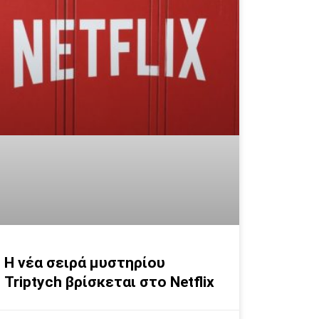
H νέα σειρά μυστηρίου
Triptych βρίσκεται στο Netflix