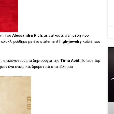
own του
Alessandra Rich
, με cut-outs στη μέση που
ok ολοκληρώθηκε με ένα statement
high-jewelry
κολιέ που
ση, επιλέγοντας μια δημιουργία της
Tima Abid
. Το lace top
σαν ένα ονειρικό, δραματικό αποτέλεσμα.