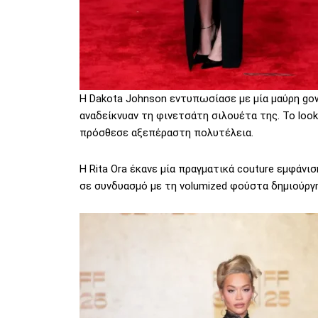
Η Dakota Johnson εντυπωσίασε με μία μαύρη g
αναδείκνυαν τη φινετσάτη σιλουέτα της. Το lo
πρόσθεσε αξεπέραστη πολυτέλεια.
Η Rita Ora έκανε μία πραγματικά couture εμφάνι
σε συνδυασμό με τη volumized φούστα δημιούργη