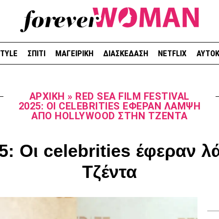
STYLE
ΣΠΙΤΙ
ΜΑΓΕΙΡΙΚΗ
ΔΙΑΣΚΕΔΑΣΗ
NETFLIX
ΑΥΤΟΚ
ΑΡΧΙΚΉ
»
RED SEA FILM FESTIVAL
2025: ΟΙ CELEBRITIES ΈΦΕΡΑΝ ΛΆΜΨΗ
ΑΠΌ HOLLYWOOD ΣΤΗΝ ΤΖΈΝΤΑ
25: Οι celebrities έφεραν
Τζέντα