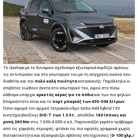
Το Qashqai με το δυναμικό σχεδιασμό εξωτερικά κερδίζει αμέσως
τις εντυπώσεις και στο εσωτερικό του με τη σύγχρονη εικόνα που
διαθέτει και την
πολύ καλή ποιότητα
κατασκευής. Παράλληλα οι
επιβάτες νιώθουν άνετα στο εσωτερικό του, αφού στο πίσω
κάθισμα υπάρχει
αρκετός αέρας για τα πόδια
και των πιο ψηλών.
Επαρκέστατο είναι και το
πορτ μπαγκάζ των 455-504 λίτρων
.
Όσον αφορά τον αρχικό τετρακύλινδρο turbo mild hybrid 12V
κινητήρα βενζίνης
DiG-T των 1.3 λτ.
, αποδίδει
140 ίππους και
ροπή 240 Nm
στις 1.650-4.000 σ.α.λ. Παρουσιάζει γεμάτο τράβηγμα
από τις χαμηλές στροφές, φτάνει τις πιο υψηλές γραμμικά χωρίς
διστακτικότητα και εξασφαλίζει σβέλτες επιταχύνσεις (
0-100 χλμ./