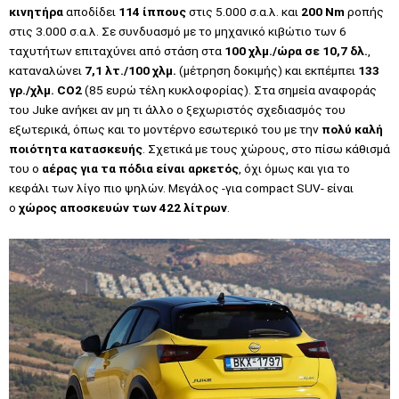
κινητήρα
αποδίδει
114 ίππους
στις 5.000 σ.α.λ. και
200 Nm
ροπής
στις 3.000 σ.α.λ. Σε συνδυασμό με το μηχανικό κιβώτιο των 6
ταχυτήτων επιταχύνει από στάση στα
100 χλμ./ώρα σε 10,7 δλ.
,
καταναλώνει
7,1 λτ./100 χλμ.
(
μέτρηση δοκιμής
) και εκπέμπει
133
γρ./χλμ. CO2
(85 ευρώ τέλη κυκλοφορίας). Στα σημεία αναφοράς
του Juke ανήκει αν μη τι άλλο ο ξεχωριστός σχεδιασμός του
εξωτερικά, όπως και το μοντέρνο εσωτερικό του με την
πολύ καλή
ποιότητα κατασκευής
. Σχετικά με τους χώρους, στο πίσω κάθισμά
του ο
αέρας για τα πόδια είναι αρκετός
, όχι όμως και για το
κεφάλι των λίγο πιο ψηλών. Μεγάλος -για compact SUV- είναι
ο
χώρος αποσκευών των 422 λίτρων
.