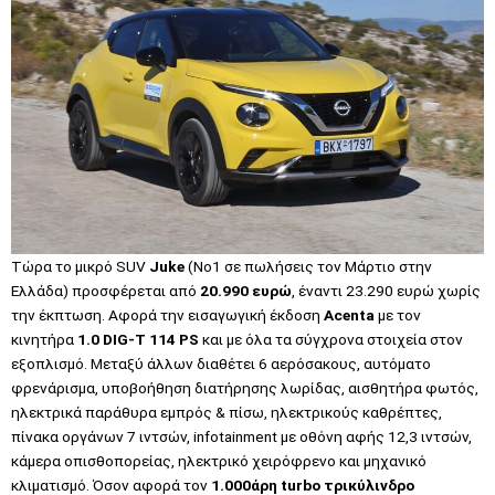
Τώρα το μικρό SUV
Juke
(Νο1 σε πωλήσεις τον Μάρτιο στην
Ελλάδα) προσφέρεται από
20.990 ευρώ
, έναντι 23.290 ευρώ χωρίς
την έκπτωση. Αφορά την εισαγωγική έκδοση
Acenta
με τον
κινητήρα
1.0 DIG-T 114 PS
και με όλα τα σύγχρονα στοιχεία στον
εξοπλισμό. Μεταξύ άλλων διαθέτει 6 αερόσακους, αυτόματο
φρενάρισμα, υποβοήθηση διατήρησης λωρίδας, αισθητήρα φωτός,
ηλεκτρικά παράθυρα εμπρός & πίσω, ηλεκτρικούς καθρέπτες,
πίνακα οργάνων 7 ιντσών, infotainment με οθόνη αφής 12,3 ιντσών,
κάμερα οπισθοπορείας, ηλεκτρικό χειρόφρενο και μηχανικό
κλιματισμό. Όσον αφορά τον
1.000άρη turbo τρικύλινδρο