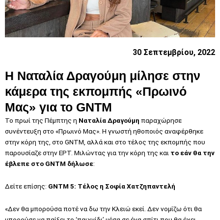
30 Σεπτεμβρίου, 2022
Η Ναταλία Δραγούμη μίλησε στην
κάμερα της εκπομπής «Πρωινό
Μας» για το GNTM
Το πρωί της Πέμπτης η
Ναταλία Δραγούμη
παραχώρησε
συνέντευξη στο «Πρωινό Μας». Η γνωστή ηθοποιός αναφέρθηκε
στην κόρη της, στο GNTM, αλλά και στο τέλος της εκπομπής που
παρουσίαζε στην ΕΡΤ. Μιλώντας για την κόρη της και
το εάν θα την
έβλεπε στο GNTM δήλωσε
:
Δείτε επίσης:
GNTM 5: Τέλος η Σοφία Χατζηπαντελή
«Δεν θα μπορούσα ποτέ να δω την Κλειώ εκεί. Δεν νομίζω ότι θα
μπορούσε να παίξει το ‘παιχνίδι’ μέσα σε ένα σπίτι που θα έχει