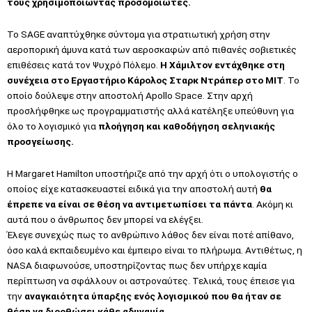
τους χρησιμοποιώντας προσομοιωτές.
Το SAGE αναπτύχθηκε σύντομα για στρατιωτική χρήση στην
αεροπορική άμυνα κατά των αεροσκαφών από πιθανές σοβιετικές
επιθέσεις κατά τον Ψυχρό Πόλεμο.
Η Χάμιλτον εντάχθηκε στη
συνέχεια στο Εργαστήριο Κάρολος Σταρκ Ντράπερ στο MIT
. Το
οποίο δούλεψε στην αποστολή Apollo Space. Στην αρχή
προσλήφθηκε ως προγραμματιστής αλλά κατέληξε υπεύθυνη για
όλο το λογισμικό για
πλοήγηση και καθοδήγηση σεληνιακής
προσγείωσης.
Η Margaret Hamilton υποστήριζε από την αρχή ότι ο υπολογιστής ο
οποίος είχε κατασκευαστεί ειδικά για την αποστολή αυτή
θα
έπρεπε να είναι σε θέση να αντιμετωπίσει τα πάντα
. Ακόμη κι
αυτά που ο άνθρωπος δεν μπορεί να ελέγξει.
Έλεγε συνεχώς πως το ανθρώπινο λάθος δεν είναι ποτέ απίθανο,
όσο καλά εκπαιδευμένο και έμπειρο είναι το πλήρωμα. Αντιθέτως, η
NASA διαφωνούσε, υποστηρίζοντας πως δεν υπήρχε καμία
περίπτωση να σφάλλουν οι αστροναύτες. Τελικά, τους έπεισε για
την
αναγκαιότητα ύπαρξης ενός λογισμικού που θα ήταν σε
θέση να διορθώσει κάθε αδυναμία.