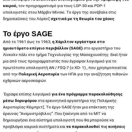
καιρού,
τον προγραμματισμό για τους LGP-30 και PDP-1
υπολογιστές στου Μάρβιν Μίνσκι. Το έργο της συνέβαλε στις
δημοσιεύσεις του Λόρενζ
σχετικά με τη θεωρία του χάους
Το έργο SAGE
Από το 1961 έως το 1963,
η Χάμιλτον εργάστηκε στο
ημιαυτόματο επίγειο περιβάλλον (SAGE)
στο εργαστήριο του
Λίνκολν πάλι στο τμήμα Τεχνολογίας της Μασαχουσέτης. Εκεί ήταν
μια από τους προγραμματιστές που έγραψαν λογισμικό για το
πρωτότυπο υπολογιστή AN / FSQ-7 (ο XD- 1) , που χρησιμοποιείται
από την
Πολεμική Αεροπορία
των ΗΠΑ για την αναζήτηση πιθανών
εχθρικών αεροσκαφών.
Έγραψε επίσης λογισμικό
για ένα πρόγραμμα παρακολούθησης
μέσω δορυφόρου
στα ερευνητικά εργαστήρια της Πολεμικής
Αεροπορίας Κέιμπριτζ. Το έργο SAGE ήταν μια επέκταση της
έρευνας “Ανεμοστρόβιλος”. Που ξεκίνησε από το MIT να
δημιουργήσει ένα σύστημα υπολογιστή που θα μπορούσε να
προβλέψει καιρικά συστήματα και
να παρακολουθεί τις κινήσεις