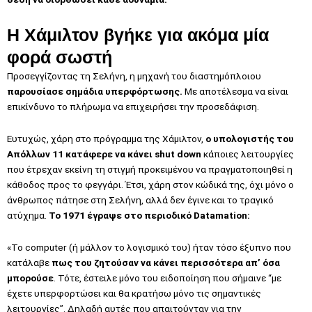
Η Χάμιλτον βγήκε για ακόμα μία
φορά σωστή
Προσεγγίζοντας τη Σελήνη, η μηχανή του διαστημόπλοιου
παρουσίασε σημάδια υπερφόρτωσης.
Με αποτέλεσμα να είναι
επικίνδυνο το πλήρωμα να επιχειρήσει την προσεδάφιση.
Ευτυχώς, χάρη στο πρόγραμμα της Χάμιλτον,
ο υπολογιστής του
Απόλλων 11 κατάφερε να κάνει shut down
κάποιες λειτουργίες
που έτρεχαν εκείνη τη στιγμή προκειμένου να πραγματοποιηθεί η
κάθοδος προς το φεγγάρι. Έτσι, χάρη στον κώδικά της, όχι μόνο ο
άνθρωπος πάτησε στη Σελήνη, αλλά δεν έγινε και το τραγικό
ατύχημα.
To 1971 έγραψε στο περιοδικό Datamation:
«Το computer (ή μάλλον το λογισμικό του) ήταν τόσο έξυπνο που
κατάλαβε
πως του ζητούσαν να κάνει περισσότερα απ’ όσα
μπορούσε
. Τότε, έστειλε μόνο του ειδοποίηση που σήμαινε “με
έχετε υπερφορτώσει και θα κρατήσω μόνο τις σημαντικές
λειτουργίες”. Δηλαδή αυτές που απαιτούνταν για την