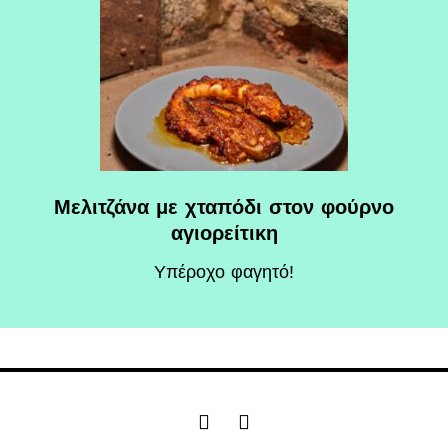
Μελιτζάνα με χταπόδι στον φούρνο
αγιορείτικη
Υπέροχο φαγητό!
F
I
a
n