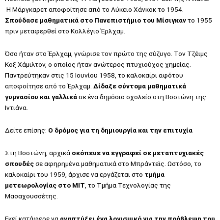
Η Μάργκαρετ αποφοίτησε από το Λύκειο Χάνκοκ το 1954.
Σπούδασε μαθηματικά στο Πανεπιστήμιο του Μίσιγκαν
το 1955
πριν μεταφερθεί στο Κολλέγιο Έρλχαμ.
Όσο ήταν στο Έρλχαμ, γνώρισε τον πρώτο της σύζυγο. Τον Τζέιμς
Κοξ Χάμιλτον, ο οποίος ήταν ανώτερος πτυχιούχος χημείας.
Παντρεύτηκαν στις 15 Ιουνίου 1958, το καλοκαίρι αφότου
αποφοίτησε από το Έρλχαμ.
Δίδαξε σύντομα μαθηματικά
γυμνασίου και γαλλικά
σε ένα δημόσιο σχολείο στη Βοστώνη της
Ιντιάνα.
Δείτε επίσης:
Ο δρόμος για τη δημιουργία και την επιτυχία
Στη Βοστώνη, αρχικά
σκόπευε να εγγραφεί σε μεταπτυχιακές
σπουδές
σε αφηρημένα μαθηματικά στο Μπράντεϊς. Ωστόσο, το
καλοκαίρι του 1959, άρχισε να εργάζεται στο
τμήμα
μετεωρολογίας στο MIT
, το Τμήμα Τεχνολογίας της
Μασαχουσσέτης.
Εκεί κατάφερε να
αναπτύξει ένα λογισμικό για την πρόβλεψη του