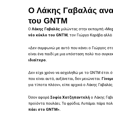
Ο Λάκης Γαβαλάς ανα
του GNTM
Ο
Λάκης Γαβαλάς
μιλώντας στην εκπομπή «Meg
νέο κύκλο του GNTM
, τον Γιώργο Καράβα αλλά 
«Δεν συμφωνώ με αυτό που κάνει ο Γιώργος στο 
είναι ένα παιδί με μια υπόσταση πολύ πιο συγκεκ
ιδιαίτερο.
Δεν είχα χρόνο να ασχοληθώ με το GNTM έτσι όπ
που είναι αυτό, αυξάνεται, δεν μειώνεται.
Γίνομ
για τίποτα πλέον», είπε αρχικά ο Λάκης Γαβαλάς
Όσον αφορά
Σοφία Χατζηπαντελή
ο Λάκης Γαβ
προϊόντα πουλάει; Τα φρύδια; Λυπάμαι πάρα πολ
πάει στο GNTM».