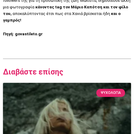
followers της για τη προσωπική της ζωή. Μάλιστα, δημοσίευσε άλλη
μια φωτογραφία
κάνοντας tag τον Μάριο Καπότση και τον φίλο
του,
αποκαλύπτοντας έτσι πως στα Χανιά βρίσκεται ήδη
και ο
γαμπρός!
Πηγή:
govastileto.gr
Διαβάστε επίσης
ΨΥΧΟΛΟΓΙΑ