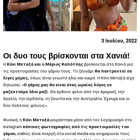
3 Ιουλίου, 2022
Οι δυο τους βρίσκονται στα Χανιά!
Η
Κόνι Μεταξά και ο Μάριος Καπότσης
βρίσκονται στα Χανιά για
τις προετοιμασίες του γάμου τους. Το ζευγάρι
θα παντρευτεί σε
λίγες μέρες,
όπως είναι γνωστό εδώ και καιρό. Η Κόνι Μεταξά είχε
δηλώσει: «
Ο γάμος μας θα είναι ένας ωραίος λόγος να
μαζευτούμε όλοι μαζί.
Θα έρθουν φίλοι από την Αμερική, την
Αγγλία, την Ιορδανία, τη Σκωτία και την Αυστραλία. Έχουμε και οι
δύο πολλούς φίλους».
Φυσικά, η
Κόνι Μεταξά
μοιράστηκε μέσα από τον λογαριασμό στο
instagram
κάποιες φωτογραφίες από τις προετοιμασίες του
γάμου,
καθώς είναι ενεργή στα social media και ενημερώνει τους