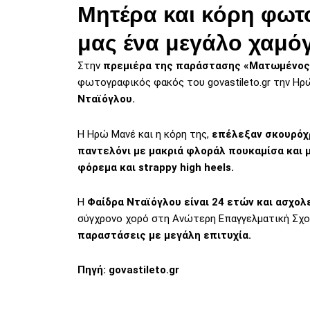
Μητέρα και κόρη φωτ
μας ένα μεγάλο χαμό
Στην
πρεμιέρα της παράστασης «Ματωμένος 
φωτογραφικός φακός του govastileto.gr την Ηρ
Νταϊόγλου.
Η Ηρώ Μανέ και η κόρη της,
επέλεξαν σκουρόχρ
παντελόνι με μακριά φλοράλ πουκαμίσα και μ
φόρεμα και strappy high heels.
Η
Φαίδρα Νταϊόγλου είναι 24 ετών και ασχολε
σύγχρονο χορό στη Ανώτερη Επαγγελματική Σχο
παραστάσεις με μεγάλη επιτυχία.
Πηγή:
govastileto.gr