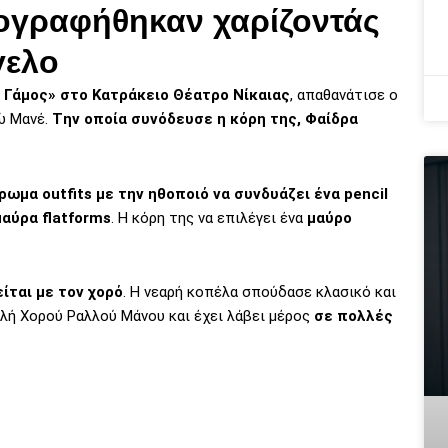
ογραφήθηκαν χαρίζοντάς
γελο
Γάμος» στο Κατράκειο Θέατρο Νίκαιας
, απαθανάτισε ο
ώ Μανέ.
Tην οποία συνόδευσε η κόρη της, Φαίδρα
ωμα outfits με την ηθοποιό να συνδυάζει ένα pencil
αύρα flatforms
. H κόρη της να επιλέγει ένα
μαύρο
ίται με τον χορό
. Η νεαρή κοπέλα σπούδασε κλασικό και
λή Χορού Ραλλού Μάνου και έχει λάβει μέρος
σε πολλές