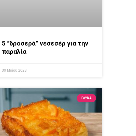
5 “δροσερά” νεσεσέρ για την
παραλία
30 Μαΐου 2023
ΓΛΥΚΆ