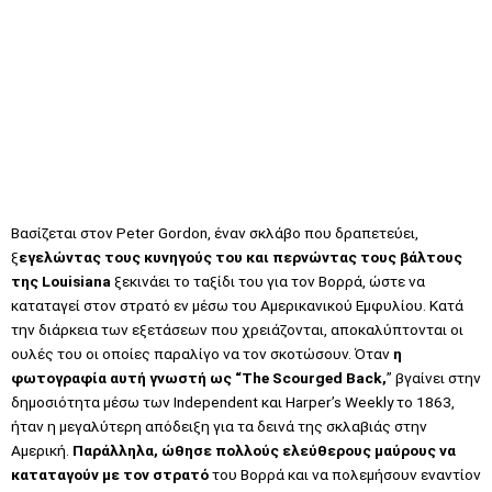
Βασίζεται στον Peter Gordon, έναν σκλάβο που δραπετεύει,
ξ
εγελώντας τους κυνηγούς του και περνώντας τους βάλτους
της Louisiana
ξεκινάει το ταξίδι του για τον Βορρά, ώστε να
καταταγεί στον στρατό εν μέσω του Αμερικανικού Εμφυλίου. Κατά
την διάρκεια των εξετάσεων που χρειάζονται, αποκαλύπτονται οι
ουλές του οι οποίες παραλίγο να τον σκοτώσουν. Όταν
η
φωτογραφία αυτή γνωστή ως “The Scourged Back,
” βγαίνει στην
δημοσιότητα μέσω των Independent και Harper’s Weekly το 1863,
ήταν η μεγαλύτερη απόδειξη για τα δεινά της σκλαβιάς στην
Αμερική.
Παράλληλα, ώθησε πολλούς ελεύθερους μαύρους να
καταταγούν με τον στρατό
του Βορρά και να πολεμήσουν εναντίον