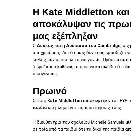
H Kate Middletton και
αποκάλυψαν τις πρωιν
μας εξέπληξαν
Ο
Δούκας και η Δούκισσα του Cambridge,
ως 
υποχρεώσεις. Αυτό όμως δεν τους εμποδίζει ν
καθώς πάνω από όλα είναι γονείς. Πρόσφατα, η
“αέρα” και ο καθένας μπορεί να καταλάβει ότι
δε
οικογένειας.
Πρωινό
Όταν η
Kate Middletton
επισκέφτηκε το LEYF σ
παιδιά
και μίλησε για τις προτιμήσεις τους.
Η διευθύντρια του σχολείου Michelle Samuels
μί
σε τρία από τα παιδιά ότι τα δικά της παιδιά
απ