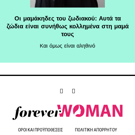
Οι μαμάκηδες του ζωδιακού: Αυτά τα
ζώδια είναι συνήθως κολλημένα στη μαμά
τους
Και όμως είναι αληθινό
F
I
a
n
c
s
e
t
b
a
o
g
o
r
ΟΡΟΙ ΚΑΙ ΠΡΟΫΠΟΘΕΣΕΙΣ
ΠΟΛΙΤΙΚΗ ΑΠΟΡΡΗΤΟΥ
k
a