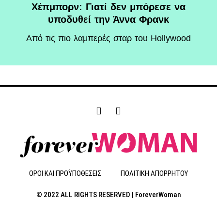
Χέπμπορν: Γιατί δεν μπόρεσε να
υποδυθεί την Άννα Φρανκ
Aπό τις πιο λαμπερές σταρ του Hollywood
F
I
a
n
c
s
e
t
b
a
o
g
o
r
ΟΡΟΙ ΚΑΙ ΠΡΟΫΠΟΘΕΣΕΙΣ
ΠΟΛΙΤΙΚΗ ΑΠΟΡΡΗΤΟΥ
k
a
-
m
© 2022 ALL RIGHTS RESERVED | ForeverWoman
f