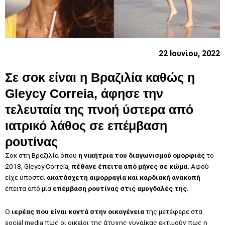
22 Ιουνίου, 2022
Σε σοκ είναι η Βραζιλία καθώς η
Gleycy Correia, άφησε την
τελευταία της πνοή ύστερα από
ιατρικό λάθος σε επέμβαση
ρουτίνας
Σοκ στη Βραζιλία όπου
η νικήτρια του διαγωνισμού ομορφιάς
το
2018, Gleycy Correia,
πέθανε έπειτα από μήνες σε κώμα.
Αφού
είχε υποστεί
ακατάσχετη αιμορραγία και καρδιακή ανακοπή
έπειτα από μία
επέμβαση ρουτίνας στις αμυγδαλές της
.
O
ιερέας που είναι κοντά στην οικογένεια
της μετέφερε στα
social media πως οι οικείοι της άτυχης γυναίκας εκτιμούν πως η