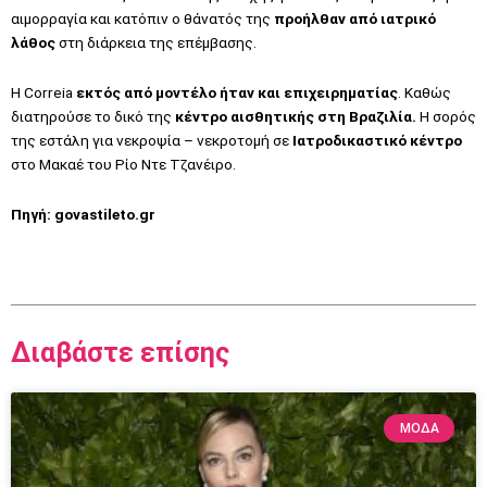
αιμορραγία και κατόπιν ο θάνατός της
προήλθαν από ιατρικό
λάθος
στη διάρκεια της επέμβασης.
H Correia
εκτός από μοντέλο ήταν και επιχειρηματίας
. Καθώς
διατηρούσε το δικό της
κέντρο αισθητικής στη Βραζιλία.
Η σορός
της εστάλη για νεκροψία – νεκροτομή σε
Ιατροδικαστικό κέντρο
στο Μακαέ του Ρίο Ντε Τζανέιρο.
Πηγή:
govastileto.gr
Διαβάστε επίσης
ΜΟΔΑ