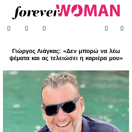
Μετάβαση
στο
περιεχόμενο
F
T
I
Me
Search
WOMAN’S BLOG
a
w
n
c
i
s
e
t
t
b
t
a
Γιώργος Λιάγκας: «Δεν μπορώ να λέω
o
e
g
ψέματα και ας τελειώσει η καριέρα μου»
o
r
r
k
a
-
m
f