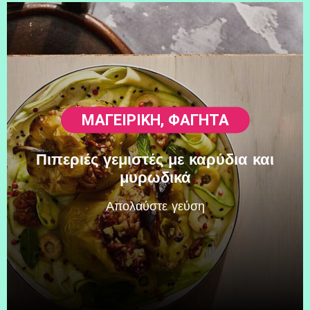
ΜΑΓΕΙΡΙΚΗ
,
ΦΑΓΗΤΆ
Πιπεριές γεμιστές με καρύδια και
μυρωδικά
Απολαύστε γεύση