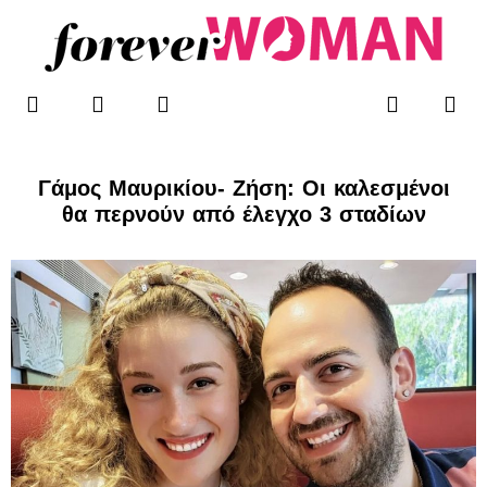
Μετάβαση
στο
περιεχόμενο
F
T
I
Me
Search
WOMAN’S BLOG
a
w
n
c
i
s
e
t
t
b
t
a
Γάμος Μαυρικίου- Ζήση: Οι καλεσμένοι
o
e
g
θα περνούν από έλεγχο 3 σταδίων
o
r
r
k
a
-
m
f