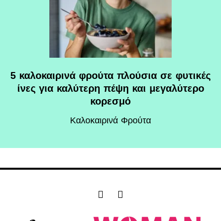
5 καλοκαιρινά φρούτα πλούσια σε φυτικές
ίνες για καλύτερη πέψη και μεγαλύτερο
κορεσμό
Καλοκαιρινά Φρούτα
F
I
a
n
c
s