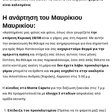
είναι καλεσμένοι
.
Η ανάρτηση του Μαυρίκιου
Μαυρικίου:
«Αγαπημένες μας φίλες και φίλοι, όπως όλοι γνωρίζετε
την
επόμενη Κυριακή 28/08
είναι ο γάμος μας στη Λεμεσό. Με αυτήν
την ανακοίνωση θα θέλαμε να σας ενημερώσουμε για ένα σημαντικό
για εμάς θέμα. Κατανοούμε και σας
ευχαριστούμε θερμά για την
αμέριστη αγάπη
και στήριξη σας όλους αυτούς τους μήνες.
Ωστόσο, θα θέλαμε να σας παρακαλέσουμε, όσοι από εσάς θέλετε να
είστε κοντά μας εκείνη τη μέρα και
δεν έχετε λάβει προσκλητήριο
γάμου
μπορείτε να έρθετε και
να μας ευχηθείτε στην εκκλησία
του Αποστόλου Ανδρέα (Χαράκη), Λεμεσού στις 5.00 μ.μ
Η
είσοδος στο Monte Caputo
για την δεξίωση ξεκινάει στις 7 μ.μ.
και θα πραγματοποιείται με
έλεγχο 3 σταδίων
ασφαλείας από
ομάδα security.
Επίδειξη του προσκλητηρίου
(Πρέπει να το φέρετε μαζί σας)