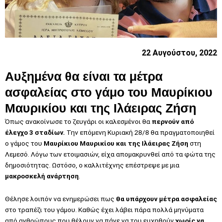
22 Αυγούστου, 2022
Αυξημένα θα είναι τα μέτρα
ασφαλείας στο γάμο του Μαυρίκιου
Μαυρικίου και της Ιλάειρας Ζήση
Όπως ανακοίνωσε το ζευγάρι οι καλεσμένοι θα
περνούν από
έλεγχο 3 σταδίων.
Την επόμενη Κυριακή 28/8 θα πραγματοποιηθεί
ο γάμος του
Μαυρίκιου Μαυρικίου και της Ιλάειρας Ζήση
στη
Λεμεσό. Λόγω των ετοιμασιών, είχα απομακρυνθεί από τα φώτα της
δημοσιότητας. Ωστόσο, ο καλλιτέχνης επέστρεψε με μια
μακροσκελή ανάρτηση
.
Θέλησε λοιπόν να ενημερώσει πως
θα υπάρχουν μέτρα ασφαλείας
στο τραπέζι του γάμου. Kαθώς έχει λάβει πάρα πολλά μηνύματα
από ανθρώπους που θέλουν να πάνε να του ευχηθούν
χωρίς να