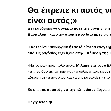
Θα έπρεπε κι αυτός ν
είναι αυτός;»
Δεν κατάφερε
να συγκρατήσει την οργή της
η 
Δασκαλάκη
και στην
σιωπή που διατηρεί
τις 
Η Κατερίνα Καινούργιου
ήταν ιδιαίτερα ενοχλη
από τις ραγδαίες εξελίξεις στην
υπόθεση της Ρ
«Να το ρωτήσω πολύ απλά;
Μιλάμε για τόσο β
τα … τα δύο με το χέρι και το άλλο, όπως έφυγ
αδερφή μετά από λίγο και να μην κατάλαβε τίπο
Θα έπρεπε
κι αυτός να την πληρώσει
. Συγνώμη
Πηγή:
iciao.gr