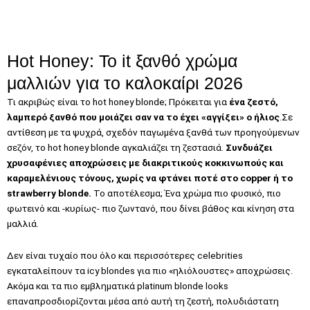
Hot Honey: Το it ξανθό χρώμα
μαλλιών για το καλοκαίρι 2026
Τι ακριβώς είναι το hot honey blonde; Πρόκειται για
ένα ζεστό,
λαμπερό ξανθό που μοιάζει σαν να το έχει «αγγίξει» ο ήλιος
.Σε
αντίθεση με τα ψυχρά, σχεδόν παγωμένα ξανθά των προηγούμενων
σεζόν, το hot honey blonde αγκαλιάζει τη ζεστασιά.
Συνδυάζει
χρυσαφένιες αποχρώσεις με διακριτικούς κοκκινωπούς και
καραμελένιους τόνους, χωρίς να φτάνει ποτέ στο copper ή το
strawberry blonde.
Το αποτέλεσμα; Ένα χρώμα πιο φυσικό, πιο
φωτεινό και -κυρίως- πιο ζωντανό, που δίνει βάθος και κίνηση στα
μαλλιά.
Δεν είναι τυχαίο που όλο και περισσότερες celebrities
εγκαταλείπουν τα icy blondes για πιο «ηλιόλουστες» αποχρώσεις.
Ακόμα και τα πιο εμβληματικά platinum blonde looks
επαναπροσδιορίζονται μέσα από αυτή τη ζεστή, πολυδιάστατη