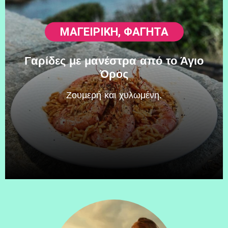
ΜΑΓΕΙΡΙΚΗ
,
ΦΑΓΗΤΆ
Γαρίδες με μανέστρα από το Άγιο
Όρος
Zουμερή και χυλωμένη.