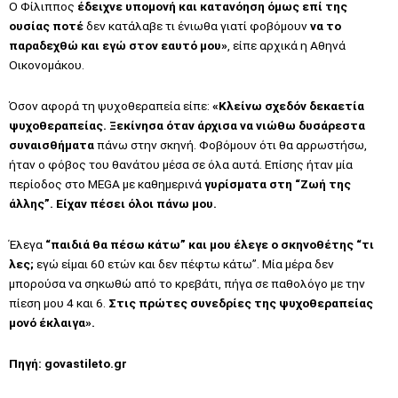
Ο Φίλιππος
έδειχνε υπομονή και κατανόηση όμως επί της
ουσίας ποτέ
δεν κατάλαβε τι ένιωθα γιατί φοβόμουν
να το
παραδεχθώ και εγώ στον εαυτό μου»
, είπε αρχικά η Αθηνά
Οικονομάκου.
Όσον αφορά τη ψυχοθεραπεία είπε:
«Κλείνω σχεδόν δεκαετία
ψυχοθεραπείας. Ξεκίνησα όταν άρχισα να νιώθω δυσάρεστα
συναισθήματα
πάνω στην σκηνή. Φοβόμουν ότι θα αρρωστήσω,
ήταν ο φόβος του θανάτου μέσα σε όλα αυτά. Επίσης ήταν μία
περίοδος στο MEGA με καθημερινά
γυρίσματα στη “Ζωή της
άλλης”. Είχαν πέσει όλοι πάνω μου.
Έλεγα
“παιδιά θα πέσω κάτω” και μου έλεγε ο σκηνοθέτης “τι
λες;
εγώ είμαι 60 ετών και δεν πέφτω κάτω”. Μία μέρα δεν
μπορούσα να σηκωθώ από το κρεβάτι, πήγα σε παθολόγο με την
πίεση μου 4 και 6.
Στις πρώτες συνεδρίες της ψυχοθεραπείας
μονό έκλαιγα».
Πηγή:
govastileto.gr