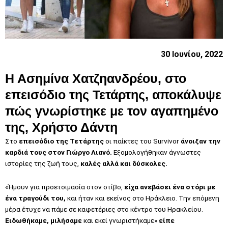
30 Ιουνίου, 2022
Η Ασημίνα Χατζηανδρέου, στο
επεισόδιο της Τετάρτης, αποκάλυψε
πώς γνωρίστηκε με τον αγαπημένο
της, Χρήστο Δάντη
Στο
επεισόδιο της Τετάρτης
οι παίκτες του Survivor
άνοιξαν την
καρδιά τους στον Γιώργο Λιανό.
Eξομολογήθηκαν άγνωστες
ιστορίες της ζωή τους,
καλές αλλά και δύσκολες.
«Ήμουν για προετοιμασία στον στίβο,
είχα ανεβάσει ένα στόρι με
ένα τραγούδι του,
και ήταν και εκείνος στο Ηράκλειο. Την επόμενη
μέρα έτυχε να πάμε σε καφετέριες στο κέντρο του Ηρακλείου.
Eιδωθήκαμε, μιλήσαμε
και εκεί γνωριστήκαμε»
είπε