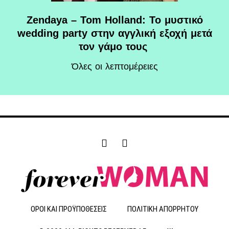
Zendaya – Tom Holland: Το μυστικό
wedding party στην αγγλική εξοχή μετά
τον γάμο τους
Όλες οι λεπτομέρειες
F
I
a
n
c
s
e
t
b
a
o
g
o
r
ΟΡΟΙ ΚΑΙ ΠΡΟΫΠΟΘΕΣΕΙΣ
ΠΟΛΙΤΙΚΗ ΑΠΟΡΡΗΤΟΥ
k
a
-
m