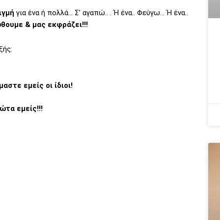
ιγμή
για ένα ή πολλά… Σ’ αγαπώ.. . Ή ένα.. Φεύγω… Ή ένα..
θουμε & μας εκφράζει!!!
ξής:
μαστε εμείς οι ίδιοι!
τα εμείς!!!