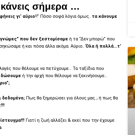
 κάνεις σήμερα …
φήνεις γι’ αύριο
!!” Πόσο σοφά λόγια όμως..
τα κάνουμε
Συγνώμες” που δεν ξεστομίσαμε
ή τα “Δεν μπορώ” που
σηκώσαμε ή και πόσα άλλα ακόμα. Αύριο..
Όλα ή πολλά…τ’
λλαγές που θέλουμε να πετύχουμε… Τα ταξίδια που
α δώσουμε
ή την αρχή που θέλουμε να ξεκινήσουμε…
ριο”;
αι δεδομένο;
Πως θα ξημερώσει για όλους μας..; ή πως θα
!!!
ίστευγμα!!!
Γιατί η ζωή αλλάζει & εκεί που την έχουμε
α