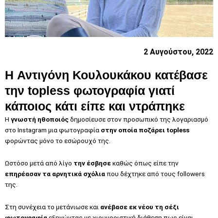
2 Αυγούστου, 2022
H Αντιγόνη Κουλουκάκου κατέβασε
την topless φωτογραφία γιατί
κάποιος κάτι είπε και ντράπηκε
Η
γνωστή ηθοποιός
δημοσίευσε στον προσωπικό της λογαριασμό
στο Instagram μια φωτογραφία
στην οποία ποζάρει topless
φορώντας μόνο το εσώρουχό της.
Ωστόσο μετά από λίγο
την έσβησε
καθώς όπως είπε την
επηρέασαν τα αρνητικά σχόλια
που δέχτηκε από τους followers
της.
Στη συνέχεια το μετάνιωσε και
ανέβασε εκ νέου τη σέξι
φωτογραφία
εξηγώντας με χιουμοριστική διάθεση πως είναι…